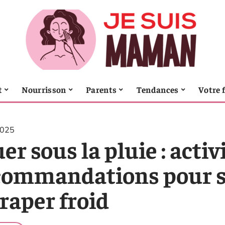
t
Nourrisson
Parents
Tendances
Votre 
2025
er sous la pluie : activ
commandations pour s
raper froid