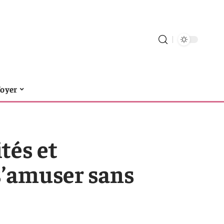
foyer
ités et
’amuser sans