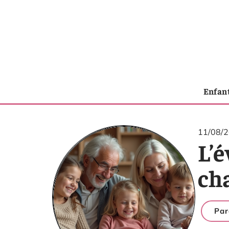
Enfan
11/08/
L’é
ch
Par