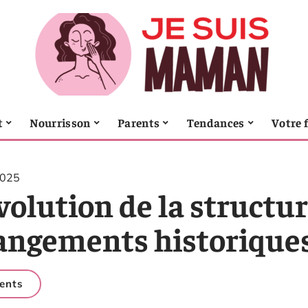
t
Nourrisson
Parents
Tendances
Votre 
2025
volution de la structur
angements historiques
ents