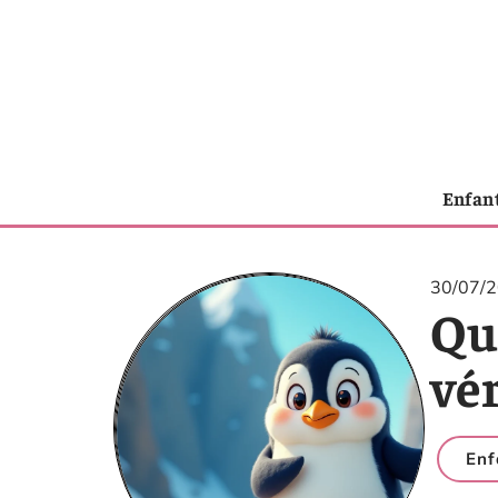
Enfan
30/07/
Que
vér
Enf