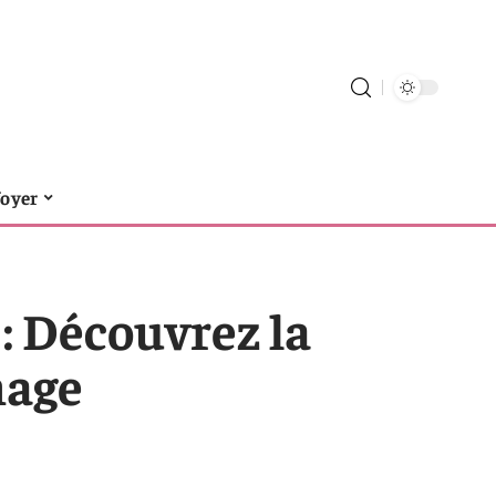
foyer
: Découvrez la
nage