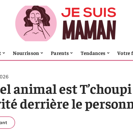
t
Nourrisson
Parents
Tendances
Votre 
2026
l animal est T’choupi 
ité derrière le person
ant